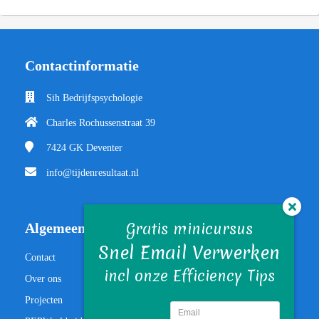
Contactinformatie
Sih Bedrijfspsychologie
Charles Rochussenstraat 39
7424 GK
Deventer
info@tijdenresultaat.nl
Gratis minicursus
Algemeen
Snel Email Verwerken
Contact
incl onze Efficiency Tips
Over ons
Projecten