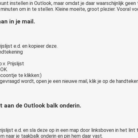
nt instellen in Outlook, maar omdat je daar waarschijnlijk geen ti
inuten om in te stellen. Kleine moeite, groot plezier. Vooral voo
n in je mail.
jslijst e.d. en kopieer deze.
andtekening
. Prijslijst
 OK.
coontje te klikken:)
 gevraagd wordt, open je een nieuwe mail, klik je op de handtekeni
t aan de Outlook balk onderin.
rijslijst e.d. en sla deze op in een map door linksboven in het lin
m naar je taakbalk onderin en pin hem daar vast.