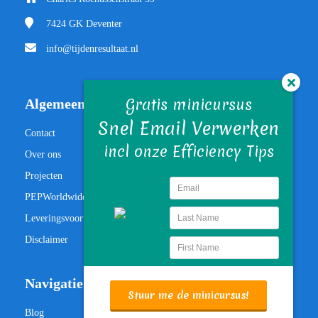
7424 GK
Deventer
info@tijdenresultaat.nl
Gratis minicursus
Algemeen
Snel Email Verwerken
Contact
incl onze Efficiency Tips
Over ons
Projecten
PEPWorldwide
Leveringsvoorwaarden
Disclaimer
Navigatie
Stuur me de minicursus!
Blog