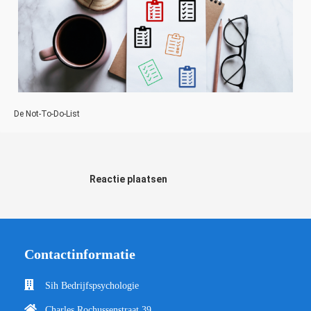
De Not-To-Do-List
Reactie plaatsen
Contactinformatie
Sih Bedrijfspsychologie
Charles Rochussenstraat 39