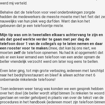
werd mij verteld.
Behalve dat de telefoon voor veel onderbrekingen zorgde
hadden de medewerkers de meeste moeite met het feit dat ze
nauwelijks van hun plek weg durfden. Want dan kon het
gebeuren dat je een telefoontje miste.
Mijn tip was om in tweetallen elkaars achtervang te zijn en
als dat goed werkte verder te gaan met per dag de
telefoon door 1 van de collega’s op te laten nemen en daar
een rooster voor te maken.
Onee, dat kan bij ons niet, we
moeten
zelf
de telefoon opnemen. Nu had ik al opgemerkt dat
als er een keer iemand een telefoon van een ander opnam de
beller vriendelijk verzocht werd om later nog eens te bellen.
Even later ging, tot mijn grote verbazing, iedereen met lunchtijd
naar het bedrijfsrestaurant en bleef ik alleen achter met 6
onbemande rinkelende telefoons!
Toen iedereen weer terug was konden we een gesprek hebben
over het doel (de beller wordt altijd binnen 3x rinkelen te woord
gestaan en verder geholpen) in plaats van over de tekst van de
procedures in het handboek (iedereen moet zijn telefoon binnen