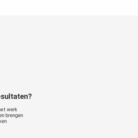
esultaten?
et werk
en brengen
jken