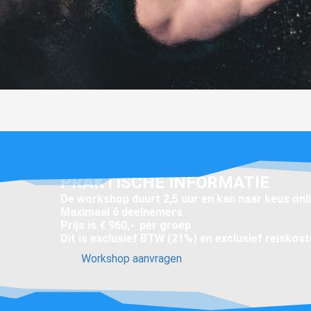
PRAKTISCHE INFORMATIE
De workshop duurt 2,5 uur en kan naar keus onl
Maximaal 6 deelnemers
Prijs is € 960,- per groep
Dit is exclusief BTW (21%) en exclusief reiskos
Workshop aanvragen