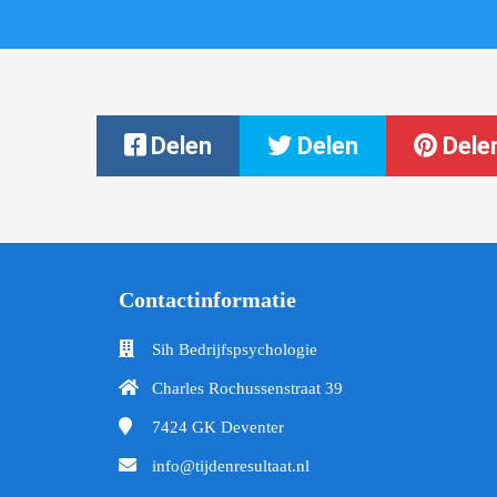
Delen
Delen
Dele
Contactinformatie
Sih Bedrijfspsychologie
Charles Rochussenstraat 39
7424 GK
Deventer
info@tijdenresultaat.nl