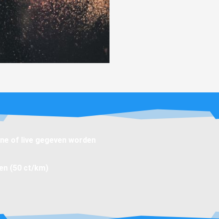
ine of live gegeven worden
ten (50 ct/km)