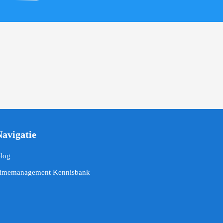
Navigatie
log
imemanagement Kennisbank