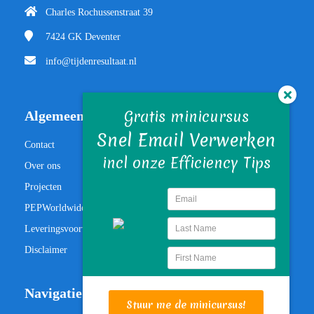
Charles Rochussenstraat 39
7424 GK
Deventer
info@tijdenresultaat.nl
Gratis minicursus
Algemeen
Snel Email Verwerken
Contact
incl onze Efficiency Tips
Over ons
Projecten
PEPWorldwide
Leveringsvoorwaarden
Disclaimer
Navigatie
Stuur me de minicursus!